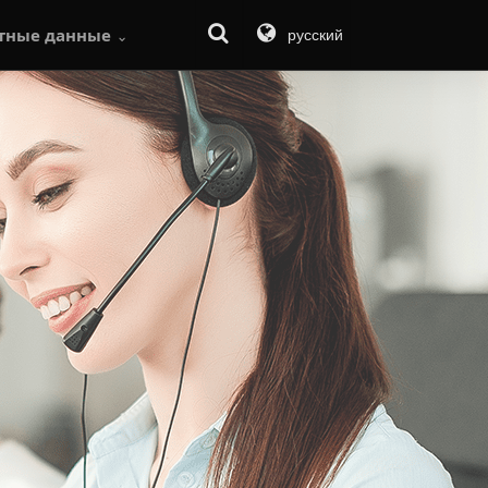
тные данные
русский