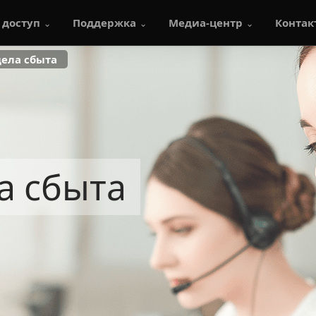
 доступ
Поддержка
Медиа-центр
Контак
дела сбыта
а сбыта