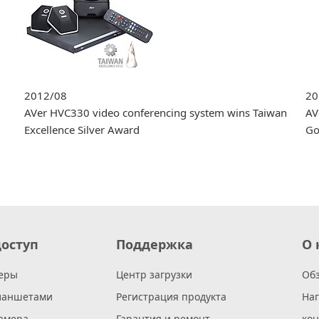
2012/08
20
AVer HVC330 video conferencing system wins Taiwan
AV
Excellence Silver Award
Go
оступ
Поддержка
О 
еры
Центр загрузки
Об
ланшетами
Регистрация продукта
На
амера
Гарантия и ремонт
ко