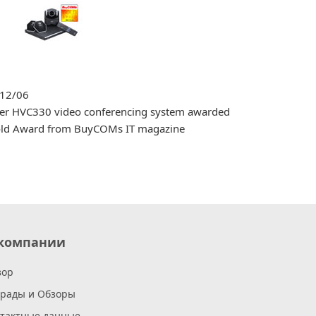
12/06
er HVC330 video conferencing system awarded
ld Award from BuyCOMs IT magazine
компании
зор
грады и Обзоры
нтактные данные