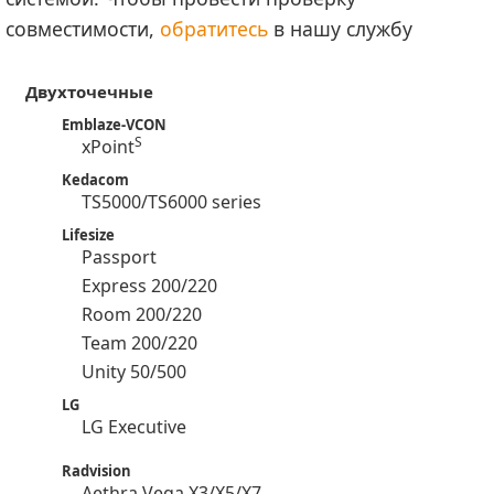
совместимости,
обратитесь
в нашу службу
Двухточечные
Emblaze-VCON
S
xPoint
Kedacom
TS5000/TS6000 series
Lifesize
Passport
Express 200/220
Room 200/220
Team 200/220
Unity 50/500
LG
LG Executive
Radvision
Aethra Vega X3/X5/X7